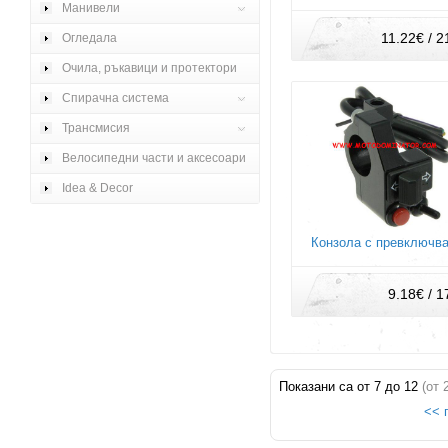
Манивели
11.22€ / 2
Огледала
Очила, ръкавици и протектори
Спирачна система
Трансмисия
Велосипедни части и аксесоари
Idea & Decor
Конзола с превключв
9.18€ / 1
Показани са от
7
до
12
(от
<< 