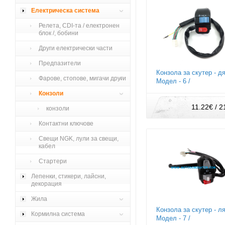
Електрическа система
Релета, CDI-та / електронен
блок /, бобини
Други електрически части
Предпазители
Конзола за скутер - дя
Фарове, стопове, мигачи други
Модел - 6 /
Конзоли
11.22€ / 2
конзоли
Контактни ключове
Свещи NGK, лули за свещи,
кабел
Стартери
Лепенки, стикери, лайсни,
декорация
Жила
Конзола за скутер - ля
Кормилна система
Модел - 7 /