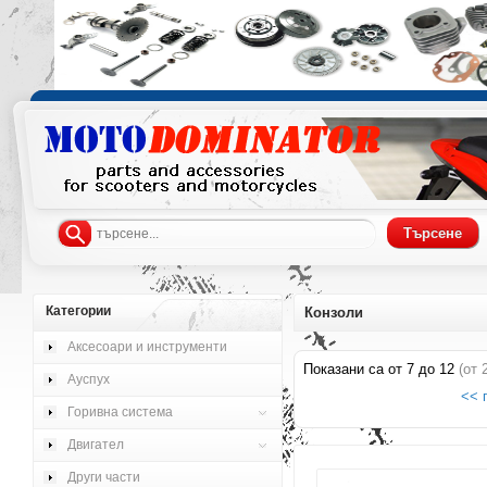
Категории
Конзоли
Аксесоари и инструменти
Показани са от
7
до
12
(от
Ауспух
<< 
Горивна система
Двигател
Други части