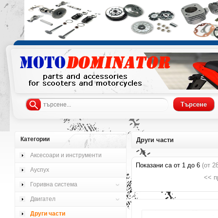
Категории
Други части
Аксесоари и инструменти
Показани са от
1
до
6
(от
2
Ауспух
<< п
Горивна система
Двигател
Други части