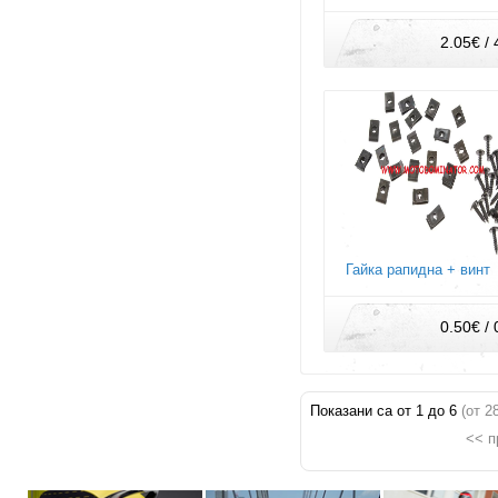
2.05€ / 
Гайка рапидна + винт
0.50€ / 
Показани са от
1
до
6
(от
2
<< п