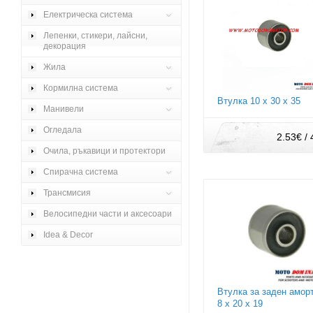
Електрическа система
Лепенки, стикери, лайсни,
декорация
Жила
Кормилна система
Втулка 10 х 30 х 35
Манивели
Огледала
2.53€ / 
Очила, ръкавици и протектори
Спирачна система
Трансмисия
Велосипедни части и аксесоари
Idea & Decor
Втулка за заден амор
8 х 20 х 19