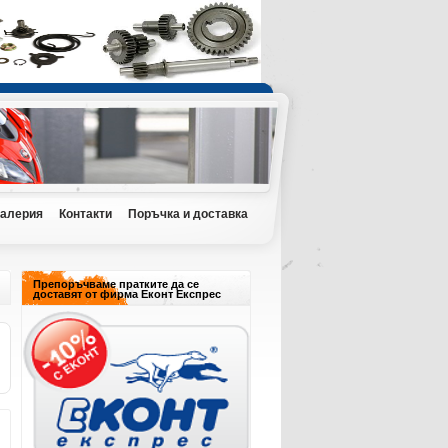
Галерия
Контакти
Поръчка и доставка
Препоръчваме пратките да се
доставят от фирма Еконт Експрес