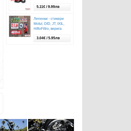
5.11€ / 9.99лв
Лепенки - стикери
Motul, DID, JT, IXIL,
HifloFiltro, верига
3.04€ / 5.95лв