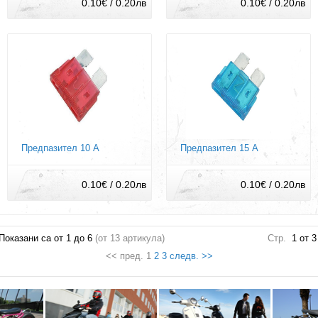
0.10€ / 0.20лв
0.10€ / 0.20лв
Предпазител 10 А
Предпазител 15 А
0.10€ / 0.20лв
0.10€ / 0.20лв
Показани са от
1
до
6
(от
13
артикула)
Стр.
1 от 3
<< пред. 1
2
3
следв. >>