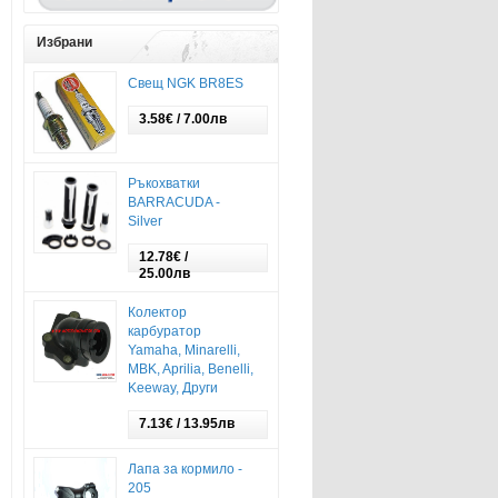
Избрани
Свещ NGK BR8ES
3.58€ / 7.00лв
Ръкохватки
BARRACUDA -
Silver
12.78€ /
25.00лв
Колектор
карбуратор
Yamaha, Minarelli,
MBK, Aprilia, Benelli,
Keeway, Други
7.13€ / 13.95лв
Лапа за кормило -
205