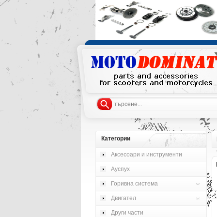
Категории
Аксесоари и инструменти
Ауспух
Горивна система
Двигател
Други части