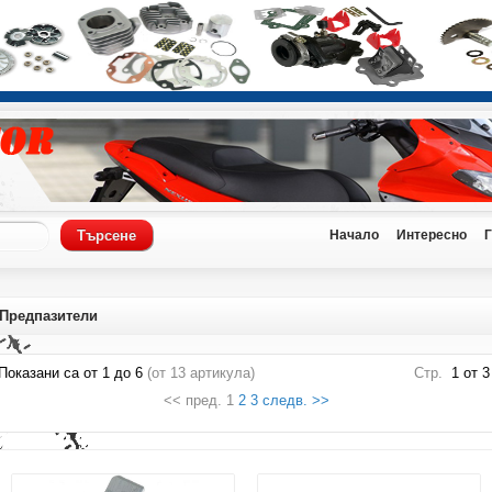
Начало
Интересно
Предпазители
Показани са от
1
до
6
(от
13
артикула)
Стр.
1 от 3
<< пред. 1
2
3
следв. >>