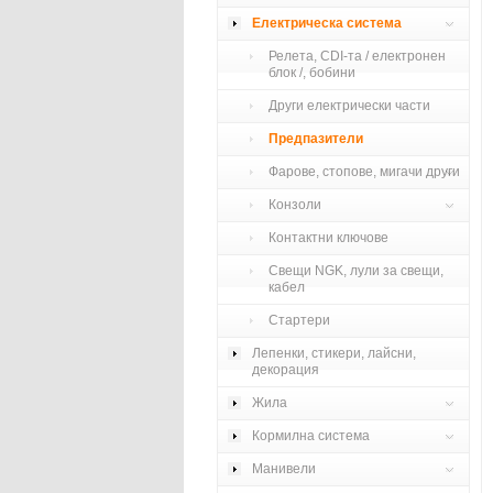
Електрическа система
Релета, CDI-та / електронен
блок /, бобини
Други електрически части
Предпазители
Фарове, стопове, мигачи други
Конзоли
Контактни ключове
Свещи NGK, лули за свещи,
кабел
Стартери
Лепенки, стикери, лайсни,
декорация
Жила
Кормилна система
Манивели