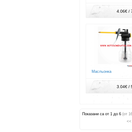
4.06€ / 
Масльонка
3.04€ / 
Показани са от
1
до
6
(от
1
<<