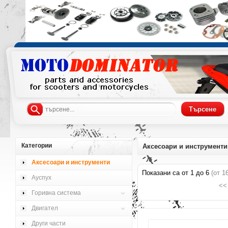
Категории
Аксесоари и инструменти
Аксесоари и инструменти
Показани са от
1
до
6
(от
1
Ауспух
<<
Горивна система
Двигател
Други части