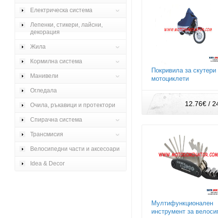
Електрическа система
Лепенки, стикери, лайсни,
декорация
Жила
Кормилна система
Покривила за скутери
Манивели
мотоциклети
Огледала
12.76€ / 2
Очила, ръкавици и протектори
Спирачна система
Трансмисия
Велосипедни части и аксесоари
Idea & Decor
Мултифункционален
инструмент за велоси