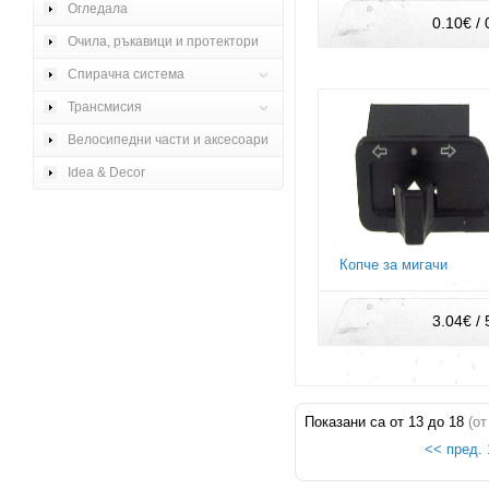
Огледала
0.10€ / 
Очила, ръкавици и протектори
Спирачна система
Трансмисия
Велосипедни части и аксесоари
Idea & Decor
Копче за мигачи
3.04€ / 
Показани са от
13
до
18
(о
<< пред.