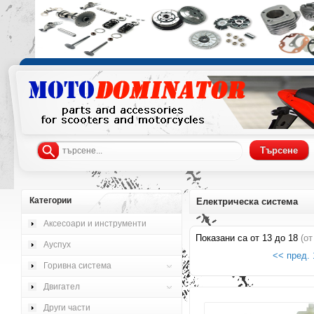
Категории
Електрическа система
Аксесоари и инструменти
Показани са от
13
до
18
(о
Ауспух
<< пред.
Горивна система
Двигател
Други части