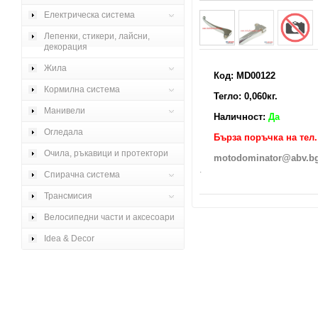
Електрическа система
Лепенки, стикери, лайсни,
декорация
Жила
Код: MD00122
Кормилна система
Тегло: 0,060кг.
Манивели
Наличност:
Да
Огледала
Бърза поръчка на тел. 
Очила, ръкавици и протектори
motodominator@abv.b
.
Спирачна система
Трансмисия
Велосипедни части и аксесоари
Idea & Decor