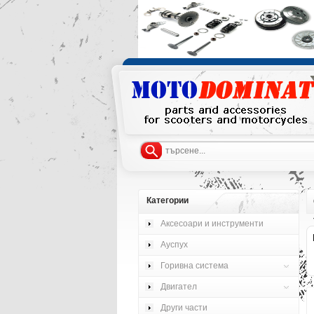
Категории
Аксесоари и инструменти
Ауспух
Горивна система
Двигател
Други части