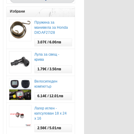
Избрани
Пружина за
манивела за Honda
DIO AF27/28
3.07€ / 6.00лв
Лула за свещ -
крива
1.79€ / 3.50лв
Велосипеден
компютър
6.14€ / 12.01лв
Лагер иглен -
капсулован 18 х 24
х 16
2.56€ / 5.01лв