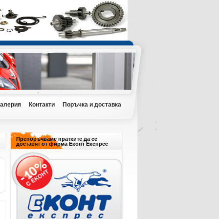
Галерия
Контакти
Поръчка и доставка
Препоръчваме пратките да се
доставят от фирма Еконт Експрес