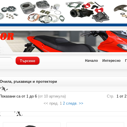
Начало
Интересно
Очила, ръкавици и протектори
Показани са от
1
до
6
(от
10
артикула)
Стр.
1 от 2
<< пред. 1
2
следв. >>