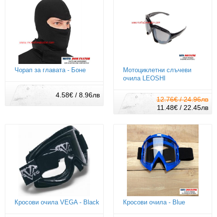
Чорап за главата - Боне
Мотоциклетни слъчеви
очила LEOSHI
4.58€ / 8.96лв
12.76€ / 24.96лв
11.48€ / 22.45лв
Кросови очила VEGA - Black
Кросови очила - Blue