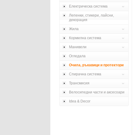
Електрическа система
Лепенки, стикери, лайсни,
декорация
Жила
Кормилна система
Манивели
Огледала
Очила, ръкавици и протектори
Спирачна система
Трансмисия
Велосипедни части и аксесоари
Idea & Decor