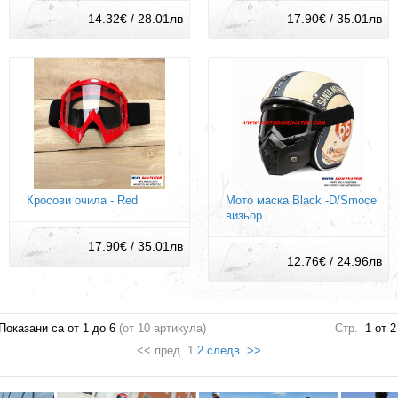
14.32€ / 28.01лв
17.90€ / 35.01лв
Кросови очила - Red
Мото маска Black -D/Smoce
визьор
17.90€ / 35.01лв
12.76€ / 24.96лв
Показани са от
1
до
6
(от
10
артикула)
Стр.
1 от 2
<< пред. 1
2
следв. >>