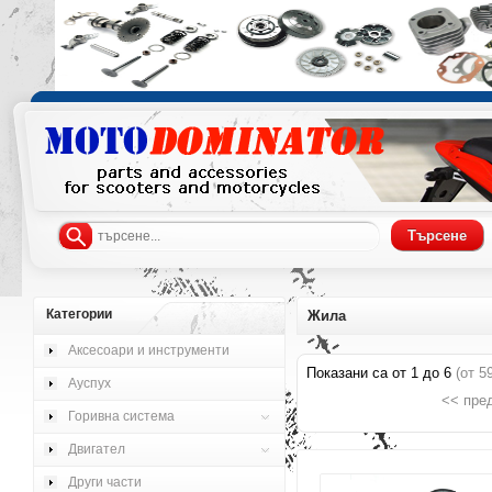
Категории
Жила
Аксесоари и инструменти
Показани са от
1
до
6
(от
5
Ауспух
<< пре
Горивна система
Двигател
Други части