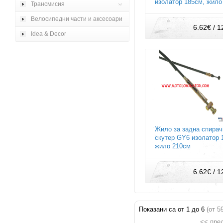
изолатор 185см, жило
Трансмисия
Велосипедни части и аксесоари
6.62€ / 1
Idea & Decor
Жило за задна спирач
скутер GY6 изолатор 
жило 210см
6.62€ / 1
Показани са от
1
до
6
(от
5
<< пре