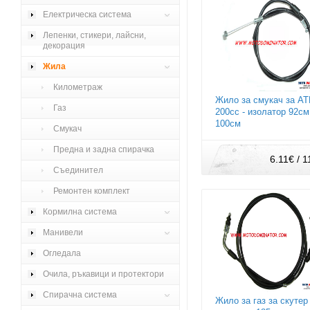
Електрическа система
Лепенки, стикери, лайсни,
декорация
Жила
Километраж
Жило за смукач за А
Газ
200сс - изолатор 92см
100см
Смукач
Предна и задна спирачка
6.11€ / 
Съединител
Ремонтен комплект
Кормилна система
Манивели
Огледала
Очила, ръкавици и протектори
Спирачна система
Жило за газ за скутер 