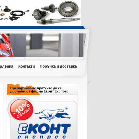
Галерия
Контакти
Поръчка и доставка
Препоръчваме пратките да се
доставят от фирма Еконт Експрес