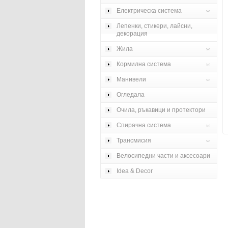
Електрическа система
Лепенки, стикери, лайсни,
декорация
Жила
Кормилна система
Манивели
Огледала
Очила, ръкавици и протектори
Спирачна система
Трансмисия
Велосипедни части и аксесоари
Idea & Decor