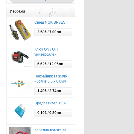
Избрани
Свещ NGK BR8ES
3.58€ / 7.00лв
Ключ ON / OFF
универсален
6.62€ / 12.95лв
Накрайник за жило
- болче 5.5 х 6.0мм
1.40€ / 2.74лв
Предпазител 15 А
0.10€ / 0.20лв
Кабелна връзка за