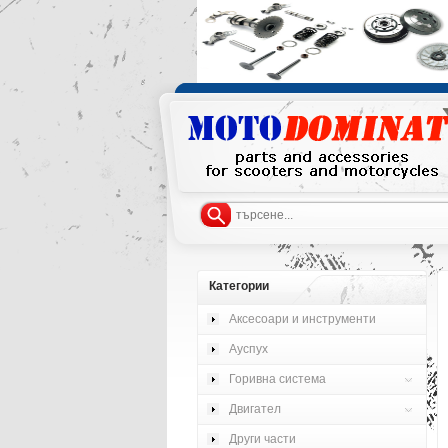
Категории
Аксесоари и инструменти
Ауспух
Горивна система
Двигател
Други части