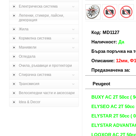
Електрическа система
Лепенки, стикери, лайсни,
декорация
Жила
Код: MD1127
Кормилна система
Наличност:
Да
Манивели
Бърза поръчка на те
Огледала
Описание:
12мм, Ф
Очила, ръкавици и протектори
Предазначена за:
Спирачна система
Peugeot
Трансмисия
Велосипедни части и аксесоари
BUXY AC 2T 50cc ( 94
Idea & Decor
ELYSEO AC 2T 50cc ( 
ELYSTAR 2T 50cc ( 08
ELYSTAR ADVANTAGE 
LOOXOR AC 2T 50cc (