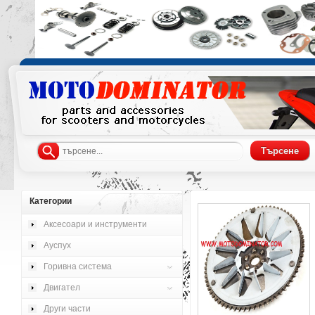
Категории
Аксесоари и инструменти
Ауспух
Горивна система
Двигател
Други части