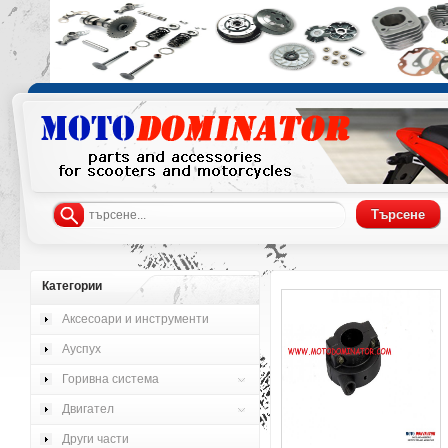
Категории
Аксесоари и инструменти
Ауспух
Горивна система
Двигател
Други части