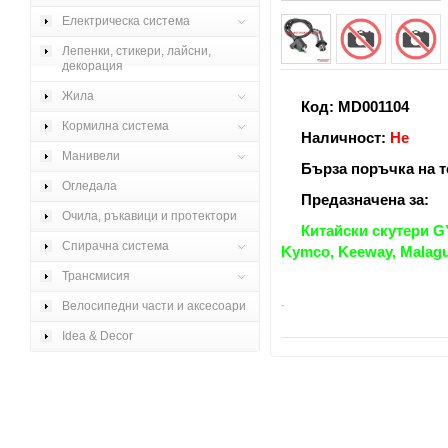
Електрическа система
Лепенки, стикери, лайсни,
декорация
Жила
Код: MD001104
Кормилна система
Наличност:
Н
е
Манивели
Бърза поръчка на те
Огледала
Предазначена за:
Очила, ръкавици и протектори
Китайски скутери GY6
Спирачна система
Kymco, Keeway, Malagut
Трансмисия
.
Велосипедни части и аксесоари
Idea & Decor