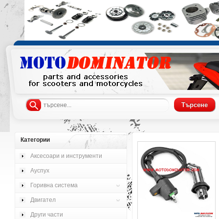
Категории
Аксесоари и инструменти
Ауспух
Горивна система
Двигател
Други части