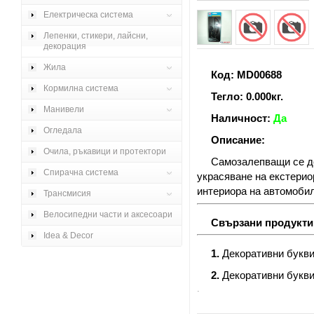
Електрическа система
Лепенки, стикери, лайсни,
декорация
Жила
Код: MD00688
Кормилна система
Тегло: 0.000кг.
Манивели
Наличност:
Да
Огледала
Описание:
Очила, ръкавици и протектори
Самозалепващи се д
Спирачна система
украсяване на екстерио
интериора на автомобил
Трансмисия
Велосипедни части и аксесоари
Свързани продукти
Idea & Decor
1.
Декоративни букви 
2.
Декоративни букви 
.