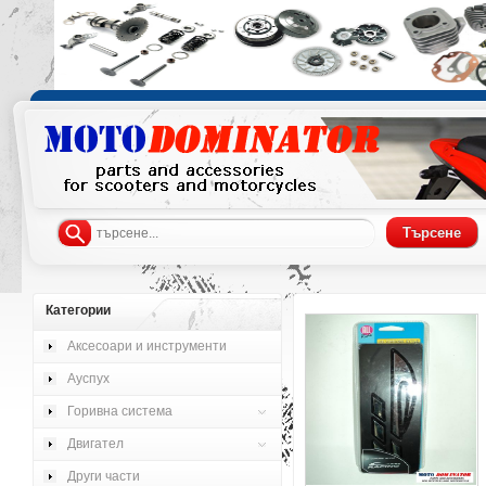
Категории
Аксесоари и инструменти
Ауспух
Горивна система
Двигател
Други части