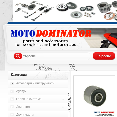
Категории
Аксесоари и инструменти
Ауспух
Горивна система
Двигател
Други части