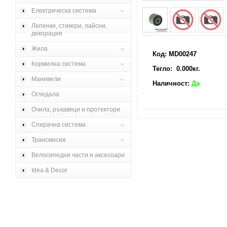
Електрическа система
Лепенки, стикери, лайсни,
декорация
Жила
Код: MD00247
Кормилна система
Тегло: 0.000кг.
Манивели
Наличност:
Да
.
Огледала
Очила, ръкавици и протектори
Спирачна система
Трансмисия
Велосипедни части и аксесоари
Idea & Decor