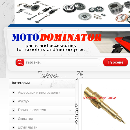
Категории
Аксесоари и инструменти
Ауспух
Горивна система
Двигател
Други части