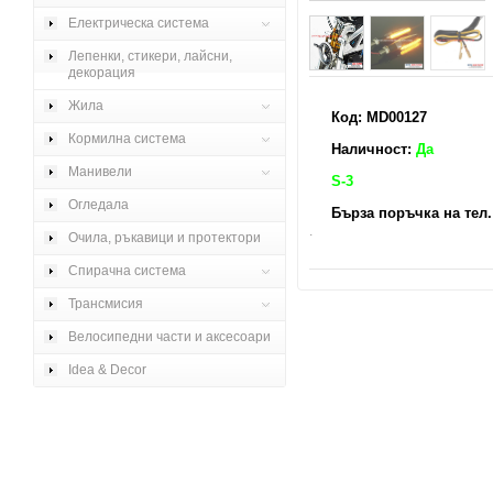
Електрическа система
Лепенки, стикери, лайсни,
декорация
Жила
Код: MD00127
Кормилна система
Наличност:
Да
Манивели
S-3
Огледала
Бърза поръчка на тел. 
.
Очила, ръкавици и протектори
Спирачна система
Трансмисия
Велосипедни части и аксесоари
Idea & Decor