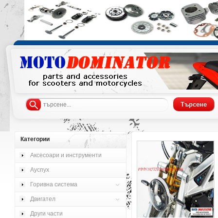
Категории
Аксесоари и инструменти
Ауспух
Горивна система
Двигател
Други части