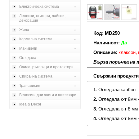
Електрическа система
Лепенки, стикери, лайсни,
декорация
Жила
Код: MD250
Кормилна система
Наличност:
Да
Манивели
Описание:
клаксон, 
Огледала
Бърза поръчка на те
Очила, ръкавици и протектори
Свързани продукти
Спирачна система
Трансмисия
1.
Огледала карбон - 
Велосипедни части и аксесоари
2.
Огледала к-т 8мм -
Idea & Decor
3.
Огледала к-т 8 мм -
4.
Огледала к-т 8мм - 
.