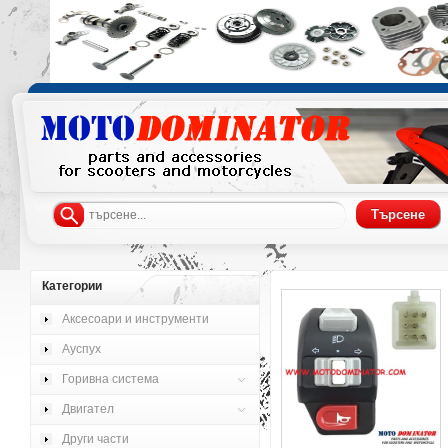
Категории
Аксесоари и инструменти
Ауспух
Горивна система
Двигател
Други части