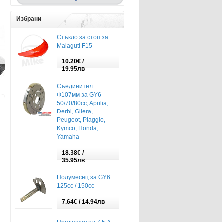
Избрани
Стъкло за стоп за
Malaguti F15
10.20€ /
19.95лв
Съединител
Ф107мм за GY6-
50/70/80cc, Aprilia,
Derbi, Gilera,
Peugeot, Piaggio,
Kymco, Honda,
Yamaha
18.38€ /
35.95лв
Полумесец за GY6
125cc / 150cc
7.64€ / 14.94лв