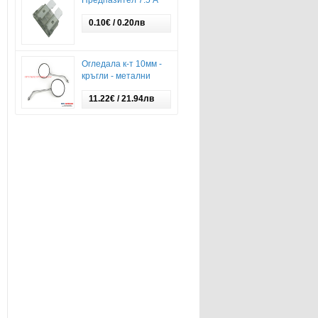
Предпазител 7.5 А
0.10€ / 0.20лв
Огледала к-т 10мм -
кръгли - метални
11.22€ / 21.94лв