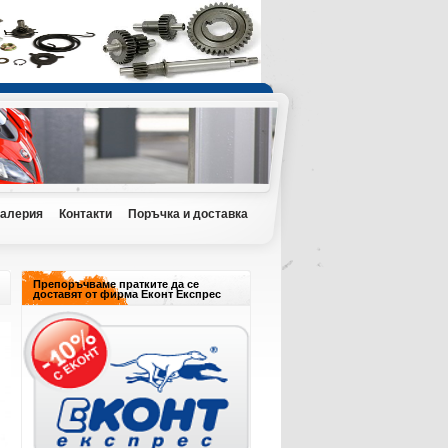
Галерия
Контакти
Поръчка и доставка
Препоръчваме пратките да се
доставят от фирма Еконт Експрес