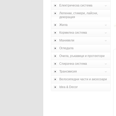
Електрическа система
Лепенки, стикери, лайсни,
декорация
Жила
Кормилна система
Манивели
Огледала
Очила, ръкавици и протектори
Спирачна система
Трансмисия
Велосипедни части и аксесоари
Idea & Decor