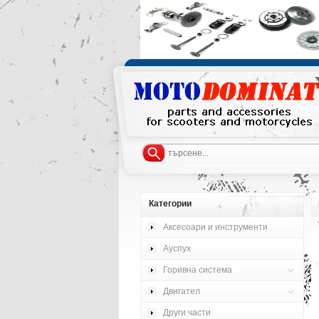
Категории
Аксесоари и инструменти
Ауспух
Горивна система
Двигател
Други части