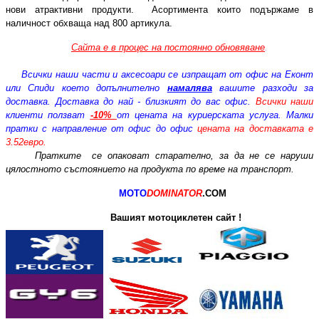
нови атрактивни продукти. Асортимента които подържаме в
наличност обхваща над 800 артикула.
Сайта е в процес на постоянно обновяване
.
Всички наши части и аксесоари се изпращат от офис на Еконт
или Спиди което допълнително
намалява
вашите разходи за
доставка. Доставка до най - близкият до вас офис.
Всички наши
клиенти ползват
-10%
от цената на куриерската услуга. Малки
пратки с направление от офис до офис
цената на доставката е
3.52евро.
Пратките се опаковат старателно, за да не се наруши
цялостното състоянието на продукта по време на транспорт.
MOTO
DOMINATOR
.COM
Вашият мотоциклетен сайт !