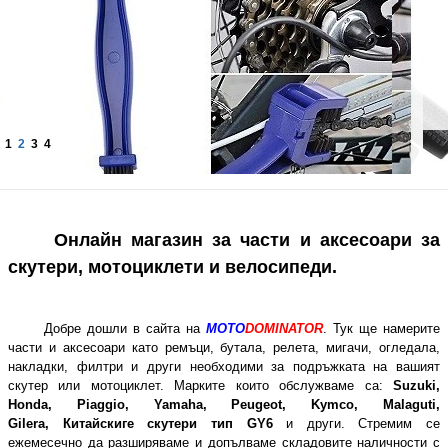
1
2
3
4
Онлайн магазин за части и аксесоари за
скутери, мотоциклети и велосипеди.
Добре дошли в сайта на
МОТО
DOMINATOR
. Тук ще намерите
части и аксесоари като ремъци, бутала, релета, мигачи, огледала,
накладки, филтри и други необходими за подръжката на вашият
скутер или мотоциклет. Марките които обслужваме са:
Suzuki,
Honda, Piaggio, Yamaha, Peugeоt, Kymco, Malaguti,
Gilera, Китайскиге скутери тип GY6
и други. Стремим се
ежемесечно да разширяваме и допълваме складовите наличности с